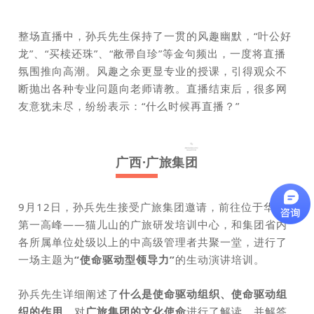
整场直播中，孙兵先生保持了一贯的风趣幽默，“叶公好
龙”、“买椟还珠”、“敝帚自珍”等金句频出，
一度将直播
氛围推向高潮。风趣之余更显专业的授课，引得观众不
断抛出各种专业问题向老师请教。直播结束后，很多网
友意犹未尽，纷纷表示：“什么时候再直播？”
广西·广旅集团
9月12日，孙兵先生接受广旅集团邀请，前往位于华南
第一高峰——猫儿山的广旅研发培训中心，和集团省内
各所属单位处级以上的中高级管理者共聚一堂，进行了
一场主题为
“使命驱动型领导力”
的生动演讲培训。
孙兵先生详细阐述了
什么是使命驱动组织、使命驱动组
织的作用
，对
广旅集团的文化使命
进行了解读，并解答